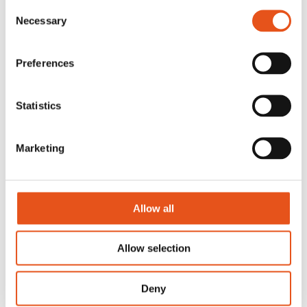
Consent
Tel. växel
0380-60 00 60
Necessary
Selection
info@prosmart.se
LinkedIn
Preferences
Prosmart marknadsför och supportar affärssystemet Prosmart.
Våra kunder är främst inom svensk tillverkningsindustri, men vi
har även kunder inom andra branscher.
Statistics
Prosmart är vår egna produkt som vi kontinuerligt vidareutvecklar
i ett tätt samarbete med våra kunder. Vi som arbetar här har en
Marketing
bakgrund inom tillverkningsindustrin. Det gör att vi kan hjälpa
våra kunder med mycket mer än bara ett affärssystem. Vi kan
produktion.
Allow all
Prenumerera på vårt nyhetsbrev
Integritetspolicy
Allow selection
Cookieinformation
Deny