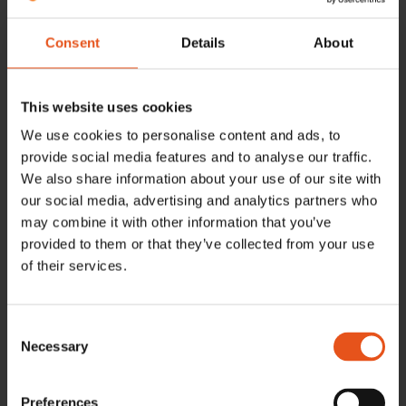
Lagen om elektronisk kommunikation går i korthet ut på att alla
Consent
Details
About
som besöker en sajt som använder sig av cookies, ska få
information om att sajten använder cookies, vilka cookies som
används och varför cookies används. Du som besökare ska också
This website uses cookies
få möjligheten att samtycka till användningen av cookies.
We use cookies to personalise content and ads, to
Varför använder vi cookies?
provide social media features and to analyse our traffic.
We also share information about your use of our site with
Precis som på de flesta andra sajter följer vi även upp
our social media, advertising and analytics partners who
webbtrafiken genom webbstatistik. För att kunna förbättra vår
may combine it with other information that you’ve
egen sajt och lära oss mer om besökarna krävs användning av
provided to them or that they’ve collected from your use
ytterligare en tredjepartscookie för statistik. Prosmart vidtar alla
of their services.
nödvändiga åtgärder för att skydda information som samlas i
cookies.
Consent
Vilka cookies använder vi?
Necessary
Selection
_ga – Denna kaka har syfte att underlätta för oss om du är ny på
sidan.
Preferences