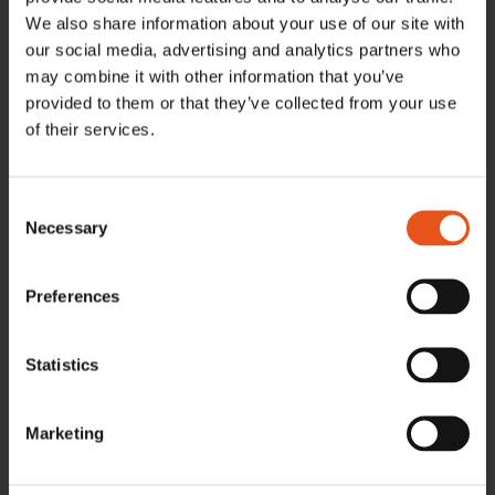
Vi ställer ut tillsammans
För oss är det en självklar
We also share information about your use of our site with
med vår partner Fortnox.
mötesplats där vi träffar
our social media, advertising and analytics partners who
Vårt partnerskap gör att vi
befintliga kunder och dig
may combine it with other information that you’ve
tillsammans kan leverera
som undrar mer om
provided to them or that they’ve collected from your use
en komplett och
Prosmart och huruvida det
of their services.
integrerad lösning för små
kan hjälpa er att få
och medelstora
kontroll på produktionen
tillverkande företag. Ett
och ta nästa steg.
Consent
partnerskap som förenklar
Välkommen till vår monter
Necessary
Selection
vardagen Genom
B03:48 för att lära dig mer
integrationen mellan
[…]
Prosmart och Fortnox får
Preferences
företag […]
Läs mer
Läs mer
Statistics
Marketing