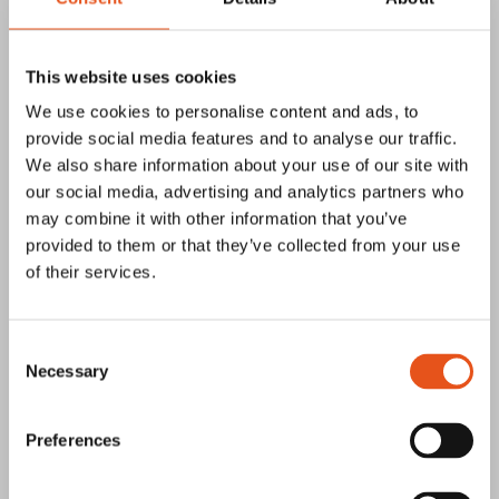
Pa-So Produkter skapar struktur i
produktionen med Prosmart
This website uses cookies
Pa-So Produkter i Avesta har i över 40 år utvecklat
We use cookies to personalise content and ads, to
produkter som ska göra byggarbetsplatser säkrare och
provide social media features and to analyse our traffic.
mer effektiva. De...
We also share information about your use of our site with
our social media, advertising and analytics partners who
Läs mer
may combine it with other information that you’ve
provided to them or that they’ve collected from your use
of their services.
Consent
Necessary
Kårarp Timber förenklar sin vardag med
Selection
Prosmart
På Kårarp Timber hyvlas råvara till färdigt format. Här
Preferences
passerar upp till sex meter långa virkesbitar genom hyveln i
ett...