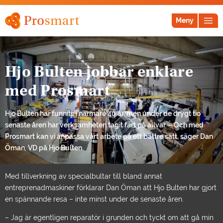
Meny
Hjo Bulten jobbar enklare
med Prosmart
Hjo Bulten har funnits i närmare 40 år, men under de drygt tio
senaste åren har verksamheten tagit fart på allvar. – Och med
Prosmart kan vi anpassa vårt arbete på ett bättre sätt, säger Dan
Öman, VD på Hjo Bulten.
Med tillverkning av specialbultar till bland annat
entreprenadmaskiner förklarar Dan Öman att Hjo Bulten har gjort
en spännande resa – inte minst under de senaste åren.
– Jag är egentligen reparatör i grunden och tyckt om att gå min