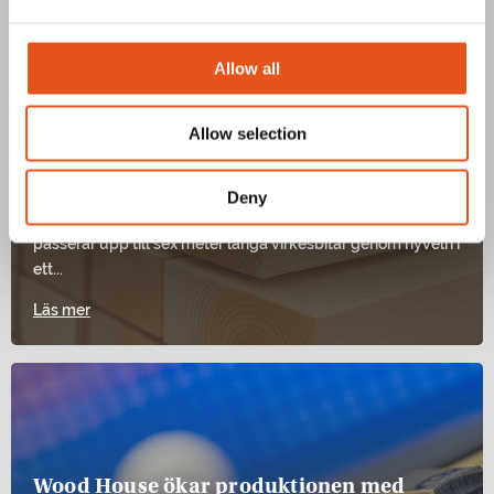
Allow all
Allow selection
Kårarp Timber förenklar sin vardag med
Prosmart
Deny
På Kårarp Timber hyvlas råvara till färdigt format. Här
passerar upp till sex meter långa virkesbitar genom hyveln i
ett...
Läs mer
Wood House ökar produktionen med