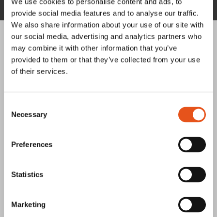
We use cookies to personalise content and ads, to
provide social media features and to analyse our traffic.
We also share information about your use of our site with
our social media, advertising and analytics partners who
may combine it with other information that you’ve
provided to them or that they’ve collected from your use
Fler referenser
of their services.
Consent
Necessary
Selection
Pa-So Produkter skapar struktur i
Preferences
produktionen med Prosmart
Pa-So Produkter i Avesta har i över 40 år utvecklat
Statistics
produkter som ska göra byggarbetsplatser säkrare och
mer effektiva. De...
Marketing
Läs mer