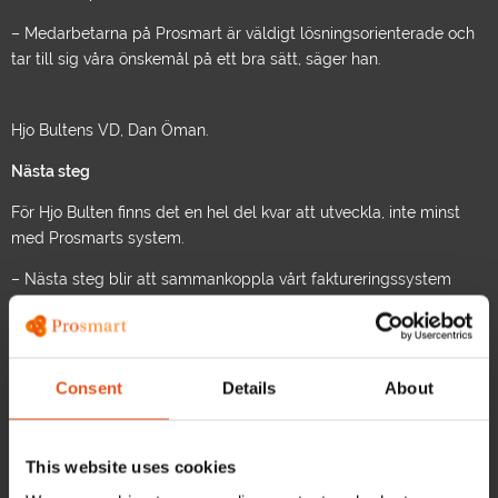
– Medarbetarna på Prosmart är väldigt lösningsorienterade och
tar till sig våra önskemål på ett bra sätt, säger han.
Hjo Bultens VD, Dan Öman.
Nästa steg
För Hjo Bulten finns det en hel del kvar att utveckla, inte minst
med Prosmarts system.
– Nästa steg blir att sammankoppla vårt faktureringssystem
med webbplatsen. När det händer så pass mycket i vår
verksamhet känns det bra att ha ett system som är så anpassat
efter vad vi behöver, säger Dan Öman.
Consent
Details
About
This website uses cookies