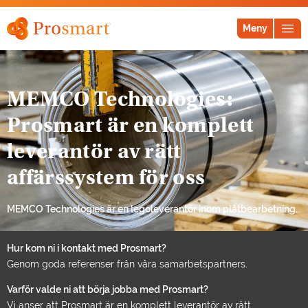
Meny
MEMCO Technologies:
Prosmart är en komplett
leverantör av rätt
affärssystem för oss
MEMCO Technologies är en legoleverantör inom plåtbearbetning.
Hur kom ni i kontakt med Prosmart?
Genom goda referenser från våra samarbetspartners.
Varför valde ni att börja jobba med Prosmart?
Vi anser att Prosmart är en komplett leverantör av rätt