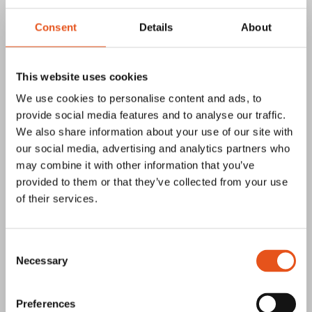
Consent
Details
About
This website uses cookies
Pa-So Produkter skapar struktur i
produktionen med Prosmart
We use cookies to personalise content and ads, to
provide social media features and to analyse our traffic.
Pa-So Produkter i Avesta har i över 40 år utvecklat
We also share information about your use of our site with
produkter som ska göra byggarbetsplatser säkrare och
our social media, advertising and analytics partners who
mer effektiva. De...
may combine it with other information that you’ve
Läs mer
provided to them or that they’ve collected from your use
of their services.
Consent
Necessary
Selection
Kårarp Timber förenklar sin vardag med
Preferences
Prosmart