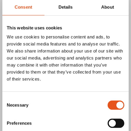
Consent
Details
About
Pa-So Produkter skapar struktur i
This website uses cookies
produktionen med Prosmart
We use cookies to personalise content and ads, to
Pa-So Produkter i Avesta har i över 40 år utvecklat
provide social media features and to analyse our traffic.
produkter som ska göra byggarbetsplatser säkrare och
We also share information about your use of our site with
mer effektiva. De...
our social media, advertising and analytics partners who
may combine it with other information that you’ve
Läs mer
provided to them or that they’ve collected from your use
of their services.
Consent
Necessary
Selection
Kårarp Timber förenklar sin vardag med
Prosmart
Preferences
På Kårarp Timber hyvlas råvara till färdigt format. Här