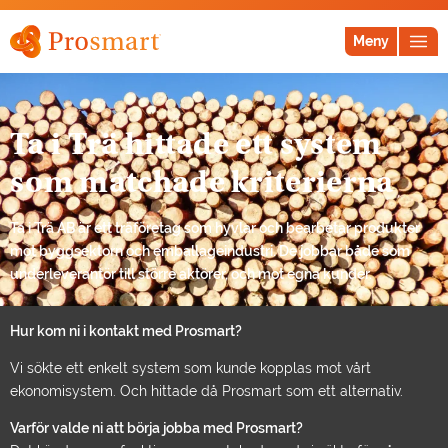
Meny
Ta i Trä hittade ett system
som matchade kriterierna
Ta i Trä AB är ett träföretag som hyvlar och bearbetar produkter
mot byggsektorn och emballageindustri. De jobbar både som
underleverantör till större aktörer, och mot egna kunder.
Hur kom ni i kontakt med Prosmart?
Vi sökte ett enkelt system som kunde kopplas mot vårt
ekonomisystem. Och hittade då Prosmart som ett alternativ.
Varför valde ni att börja jobba med Prosmart?