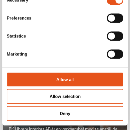
Selection
Preferences
Folkessons snickeri har en nära dialog
Statistics
med Prosmart
Per-Anders Folkesson startade sitt eget snickeri av en enkel
Marketing
anledning: han tyckte om att snickra. I dag arbetar
Folkessons Snickeri främst…
Läs mer
Allow all
Allow selection
Deny
BK Library
BK Library Interiors AB är en verksamhet med 13 anställda