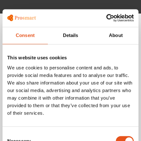
Så använder andra Prosmart
Consent
Details
About
This website uses cookies
We use cookies to personalise content and ads, to
Johanson Design: Prosmart och Fortnox
provide social media features and to analyse our traffic.
möjliggör en kvarts miljard i omsättning ­–
We also share information about your use of our site with
med två på ekonomiavdelningen
our social media, advertising and analytics partners who
may combine it with other information that you’ve
Johanson Design grundades i Markaryd 1953 och har sedan
provided to them or that they’ve collected from your use
dess levererat högkvalitativa möbler till offentliga miljöer.
of their services.
Med hjälp av Prosmart…
Läs mer
Consent
Necessary