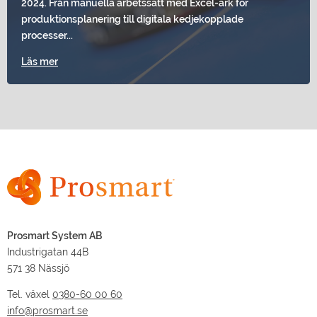
2024. Från manuella arbetssätt med Excel-ark för
produktionsplanering till digitala kedjekopplade
processer...
Läs mer
Prosmart System AB
Industrigatan 44B
571 38 Nässjö
Tel. växel
0380-60 00 60
info@prosmart.se