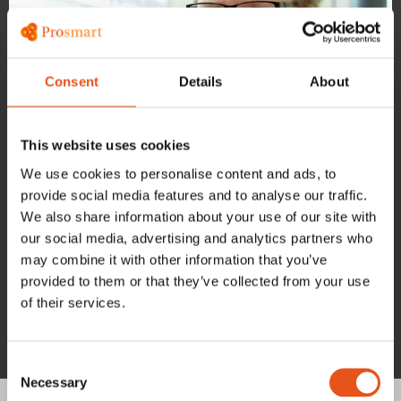
Consent
Details
About
This website uses cookies
We use cookies to personalise content and ads, to
provide social media features and to analyse our traffic.
Per-Anders Folkesson, VD och grundare av Folkessons
We also share information about your use of our site with
Snickeri
our social media, advertising and analytics partners who
may combine it with other information that you’ve
provided to them or that they’ve collected from your use
of their services.
Consent
Necessary
Selection