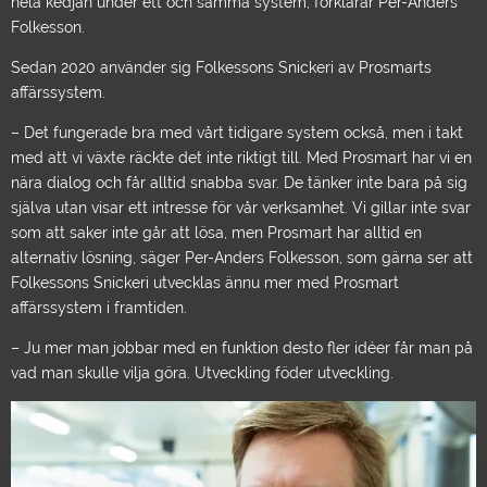
hela kedjan under ett och samma system,
förklarar Per-Anders
Folkesson.
Sedan 2020 använder sig Folkessons Snickeri av Prosmarts
affärssystem.
–
Det fungerade bra med vårt tidigare system också, men i takt
med att vi växte räckte det inte riktigt till. Med Prosmart har vi en
nära dialog och får alltid snabba svar. De tänker inte bara på sig
själva utan visar ett intresse för vår verksamhet. Vi gillar inte svar
som att saker inte går att lösa, men Prosmart har alltid en
alternativ lösning
, säger Per-Anders Folkesson, som gärna ser att
Folkessons Snickeri utvecklas ännu mer med Prosmart
affärssystem i framtiden.
–
Ju mer man jobbar med en funktion desto fler idéer får man på
vad man skulle vilja göra. Utveckling föder utveckling.