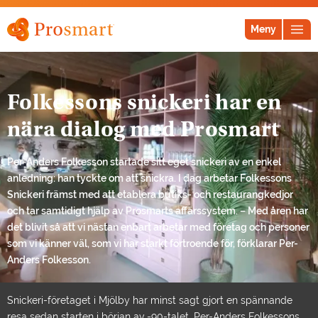
Meny
Folkessons snickeri har en
nära dialog med Prosmart
Per-Anders Folkesson startade sitt eget snickeri av en enkel
anledning: han tyckte om att snickra. I dag arbetar Folkessons
Snickeri främst med att etablera butiks- och restaurangkedjor
och tar samtidigt hjälp av Prosmarts affärssystem. – Med åren har
det blivit så att vi nästan enbart arbetar med företag och personer
som vi känner väl, som vi har starkt förtroende för, förklarar Per-
Anders Folkesson.
Snickeri-företaget i Mjölby har minst sagt gjort en spännande
resa sedan starten i början av -90-talet. Per-Anders Folkessons