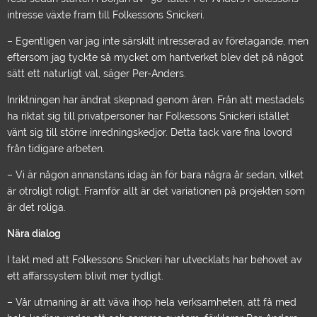
intresse växte fram till Folkessons Snickeri.
–
Egentligen var jag inte särskilt intresserad av företagande, men
eftersom jag tyckte så mycket om hantverket blev det på något
sätt ett naturligt val,
säger Per-Anders.
Inriktningen har ändrat skepnad genom åren. Från att mestadels
ha riktat sig till privatpersoner har Folkessons Snickeri istället
vänt sig till större inredningskedjor. Detta tack vare fina lovord
från tidigare arbeten.
–
Vi är någon annanstans idag än för bara några år sedan, vilket
är otroligt roligt. Framför allt är det variationen på projekten som
är det roliga.
Nära dialog
I takt med att Folkessons Snickeri har utvecklats har behovet av
ett affärssystem blivit mer tydligt.
–
Vår utmaning är att väva ihop hela verksamheten, att få med